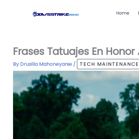
Skip
to
Home
content
Frases Tatuajes En Honor 
By
Drusilla Mahoneyanie
/
TECH MAINTENANCE