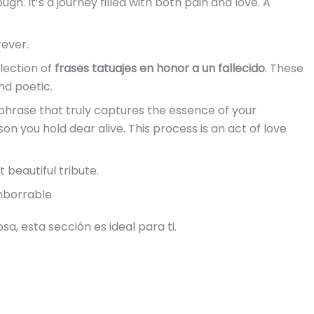
gh. It’s a journey filled with both pain and love. A
rever.
llection of
frases tatuajes en honor a un fallecido
. These
nd poetic.
 phrase that truly captures the essence of your
on you hold dear alive. This process is an act of love
t beautiful tribute.
mborrable
a, esta sección es ideal para ti.