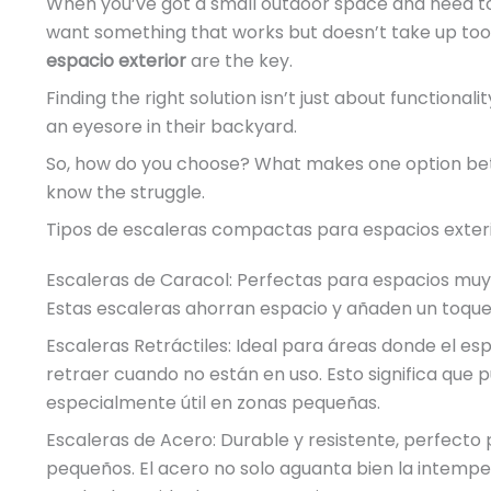
When you’ve got a small outdoor space and need to a
want something that works but doesn’t take up t
espacio exterior
are the key.
Finding the right solution isn’t just about functional
an eyesore in their backyard.
So, how do you choose? What makes one option bett
know the struggle.
Tipos de escaleras compactas para espacios exter
Escaleras de Caracol: Perfectas para espacios muy 
Estas escaleras ahorran espacio y añaden un toque
Escaleras Retráctiles: Ideal para áreas donde el es
retraer cuando no están en uso. Esto significa que p
especialmente útil en zonas pequeñas.
Escaleras de Acero: Durable y resistente, perfecto
pequeños. El acero no solo aguanta bien la intempe