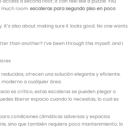
ccess a second floor, it can feel like a puzzle. You
oo much room.
escaleras para segundo piso en poco
ity. It’s also about making sure it looks good. No one wants
er than another? I’ve been through this myself, and I
iores
reducidos, ofrecen una solución elegante y eficiente.
 moderno a cualquier área.
pacio es crítico, estas escaleras se pueden plegar o
uedes liberar espacio cuando lo necesitas, lo cual es
 para condiciones climáticas adversas y espacios
rie, sino que también requiere poco mantenimiento, lo