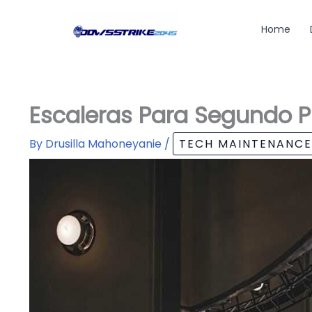
Skip
to
Home
content
Escaleras Para Segundo Pi
By
Drusilla Mahoneyanie
/
TECH MAINTENANCE